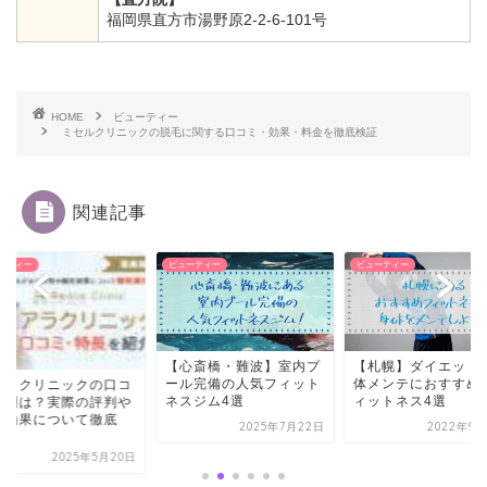
福岡県直方市湯野原2-2-6-101号
HOME
ビューティー
ミセルクリニックの脱毛に関する口コミ・効果・料金を徹底検証
関連記事
ーティー
ビューティー
ビューティー
【心斎橋・難波】室内プ
【札幌】ダイエット
ール完備の人気フィット
体メンテにおすすめ
アラクリニックの口コ
ネスジム4選
ィットネス4選
評判は？実際の評判や
毛効果について徹底
2025年7月22日
2022年9月
.
2025年5月20日