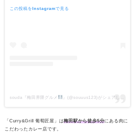
この投稿をInstagramで見る
souda『梅田界隈グルメ
』(@souuus123)がシェアした投稿
「Curry&Grill 葡萄匠屋」は
梅田駅から徒歩5分
にある肉に
こだわったカレー店です。