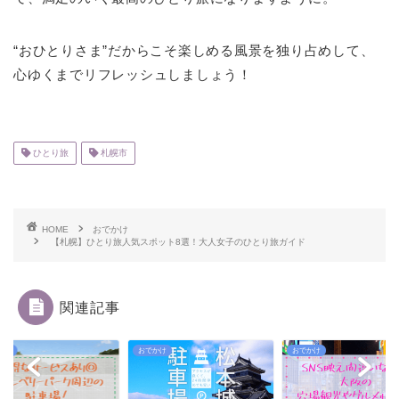
“おひとりさま”だからこそ楽しめる風景を独り占めして、
心ゆくまでリフレッシュしましょう！
ひとり旅
札幌市
HOME
おでかけ
【札幌】ひとり旅人気スポット8選！大人女子のひとり旅ガイド
関連記事
かけ
おでかけ
おでかけ