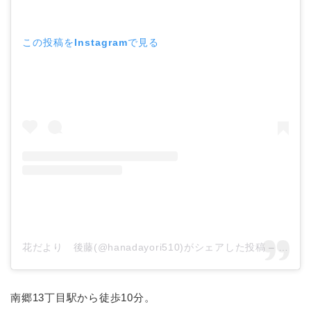
この投稿をInstagramで見る
花だより 後藤(@hanadayori510)がシェアした投稿
–
2020
南郷13丁目駅から徒歩10分。