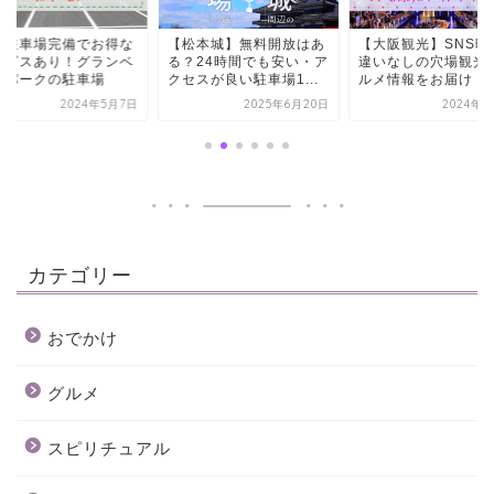
型駐車場完備でお得な
【松本城】無料開放はあ
【大阪観光】SNS映
ービスあり！グランベ
る？24時間でも安い・ア
違いなしの穴場観光
ーパークの駐車場
クセスが良い駐車場1...
ルメ情報をお届け！
2024年5月7日
2025年6月20日
2024年5
カテゴリー
おでかけ
グルメ
スピリチュアル