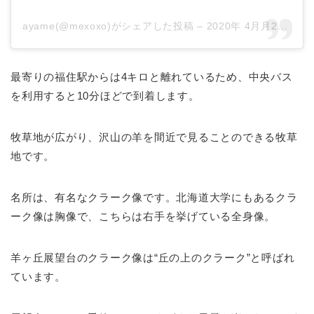
ayame(@mexoxo)がシェアした投稿
–
2020年 4月月2日午前4時27分PDT
最寄りの福住駅からは4キロと離れているため、中央バス
を利用すると10分ほどで到着します。
牧草地が広がり、沢山の羊を間近で見ることのできる牧草
地です。
名所は、有名なクラーク像です。北海道大学にもあるクラ
ーク像は胸像で、こちらは右手を挙げている全身像。
羊ヶ丘展望台のクラーク像は“丘の上のクラーク”と呼ばれ
ています。