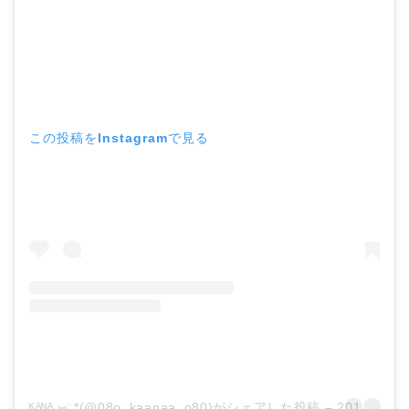
この投稿をInstagramで見る
ᴷᴬᴺᴬ ⑅︎◡̈︎*(@08o_kaanaa_o80)がシェアした投稿
–
2019年12月月16日午前6時38分PST