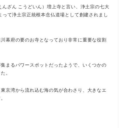
えんざん こうどいん）増上寺と言い、浄土宗の七大
によって浄土宗正統根本念仏道場として創建されまし
徳川幕府の要のお寺となっており非常に重要な役割
が集まるパワースポットだったようで、いくつかの
した。
、東京湾から流れ込む海の気が合わさり、大きなエ
す。