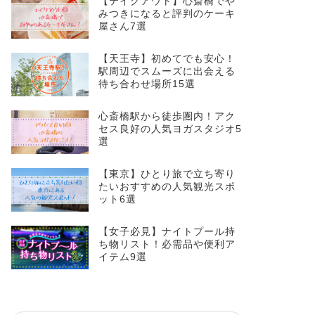
【テイクアウト】心斎橋でや
みつきになると評判のケーキ
屋さん7選
【天王寺】初めてでも安心！
駅周辺でスムーズに出会える
待ち合わせ場所15選
心斎橋駅から徒歩圏内！アク
セス良好の人気ヨガスタジオ5
選
【東京】ひとり旅で立ち寄り
たいおすすめの人気観光スポ
ット6選
【女子必見】ナイトプール持
ち物リスト！必需品や便利ア
イテム9選