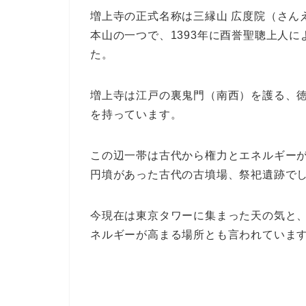
増上寺の正式名称は三縁山 広度院（さん
本山の一つで、1393年に酉誉聖聰上人
た。
増上寺は江戸の裏鬼門（南西）を護る、
を持っています。
この辺一帯は古代から権力とエネルギー
円墳があった古代の古墳場、祭祀遺跡で
今現在は東京タワーに集まった天の気と
ネルギーが高まる場所とも言われていま