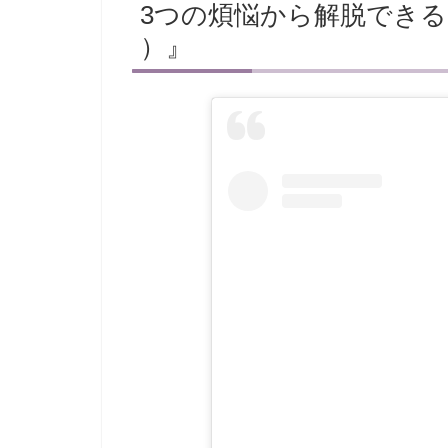
3つの煩悩から解脱でき
）』